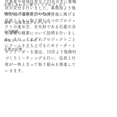
代表者や地域住民など23名の方に委嘱
災害にあわない家づくりプロジェクト
状の交付を行いました。事務局より復
村内の上下流交流プロジェクト
興計画の進捗状況や復興計画に掲げる
住民とともに取り組む６つのプロジェ
海幸・⼭幸交流プロジェクト
クトの進め方、文化財である石蔵の活
山下教授
用事業の概要について説明を行いまし
た。また、それぞれプロジェクトごと
伸和コントロールズ
にチームを立ち上げるためリーダーと
災害の記憶
サブリーダーを選出。10月より復興村
づくりミーティングを行い、住民と行
政が一体となって取り組みを推進して
いきます。