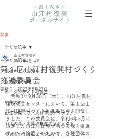
〜鎮山親水〜
山江村復興
ポータルサイト
記事
全ての記事
山江村管理者
全ての記事
2022年4月14日
第１回山江村復興村づくり
役場からのお知らせ
推進委員会
災害復旧情報
更新日：
2022年8月23日
ポータルサイト村長室
　令和3年9月30日（木）、山江村農村
村民の声
環境改善センターにおいて、第１回山
江村復興村づくり推進委員会を開催し
山江の森（守）人材育成プロジェクト
ました。この委員会は、令和3年3月に
⼭江の森・⽔管理推進プロジェクト
策定した山江村復興計画の実現を推進
するため設置したもので、各種団体の
いざという時のプロジェクト