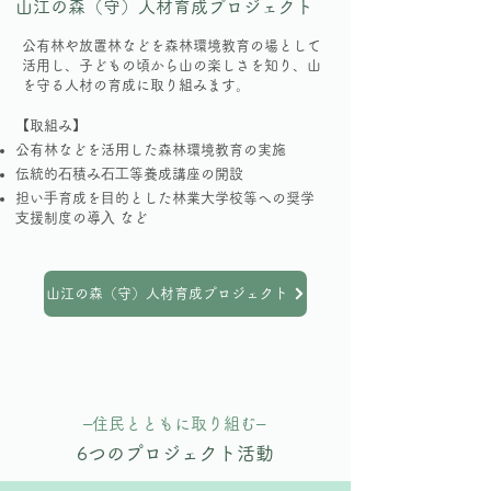
山江の森（守）人材育成プロジェクト
公有林や放置林などを森林環境教育の場として
活用し、子どもの頃から山の楽しさを知り、山
を守る人材の育成に取り組みます。
【取組み】
公有林などを活⽤した森林環境教育の実施
伝統的⽯積み⽯⼯等養成講座の開設
担い⼿育成を⽬的とした林業⼤学校等への奨学
⽀援制度の導⼊ など
山江の森（守）人材育成プロジェクト
​–住民とともに取り組む–
6つのプロジェクト活動