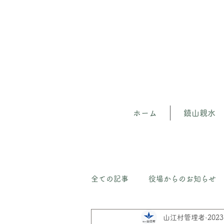
ホーム
鎮山親水
全ての記事
役場からのお知らせ
山江村管理者
202
山江の森（守）人材育成プロジェ