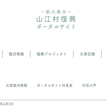
〜鎮山親水〜
山江村復興
ポータルサイト
復旧情報
復興プロジェクト
災害記録
災害復旧情報
ポータルサイト村長室
村民の声
3年4月3日
クト
⼭江の森・⽔管理推進プロジェクト
いざという時