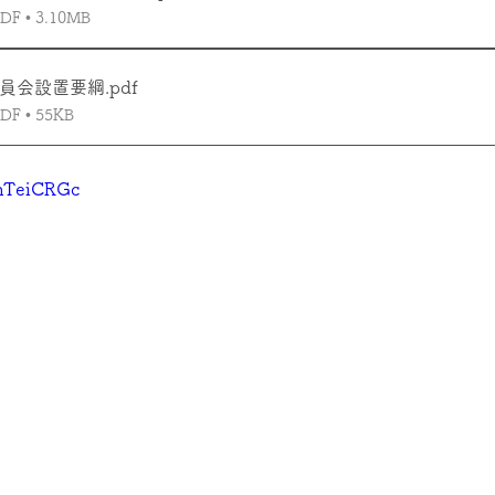
 • 3.10MB
委員会設置要綱
.pdf
 • 55KB
ZhTeiCRGc