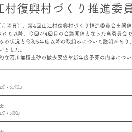
江村復興村づくり推進委
クト
村内の上下流交流プロジェクト
海幸・⼭幸交流プ
日（月曜日）、第4回山江村復興村づくり推進委員会を開
されて以降、今回が4回目の会議開催となった当委員会で
みの状況と令和5年度以降の取組みについて説明があり
記憶
いました。
的な河川堆積土砂の撤去要望や新年度予算の内容につい
 • 619KB
df
 • 50KB
df