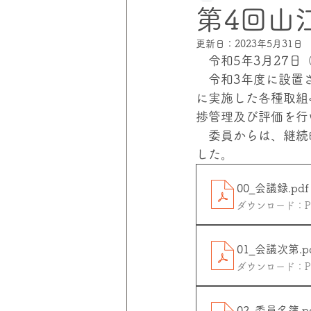
第4回山
更新日：
2023年5月31日
災害にあわない家づくりプロジェ
　令和5年3月27
　令和3年度に設置
に実施した各種取組
伸和コントロールズ
災害の
捗管理及び評価を行
　委員からは、継続
した。　
00_会議録
.pdf
ダウンロード：PDF
01_会議次第
.p
ダウンロード：PDF
02_委員名簿
.p