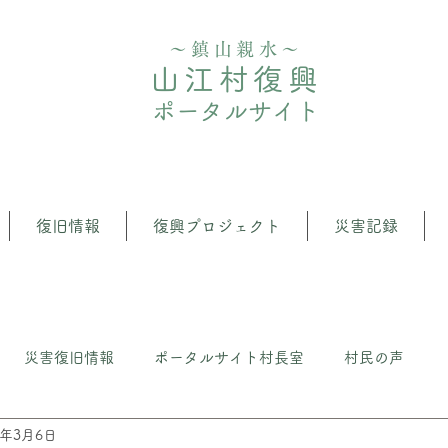
〜鎮山親水〜
山江村復興
ポータルサイト
復旧情報
復興プロジェクト
災害記録
災害復旧情報
ポータルサイト村長室
村民の声
3年3月6日
クト
⼭江の森・⽔管理推進プロジェクト
いざという時