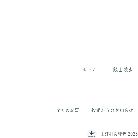
ホーム
鎮山親水
全ての記事
役場からのお知らせ
山江村管理者
202
山江の森（守）人材育成プロジェ