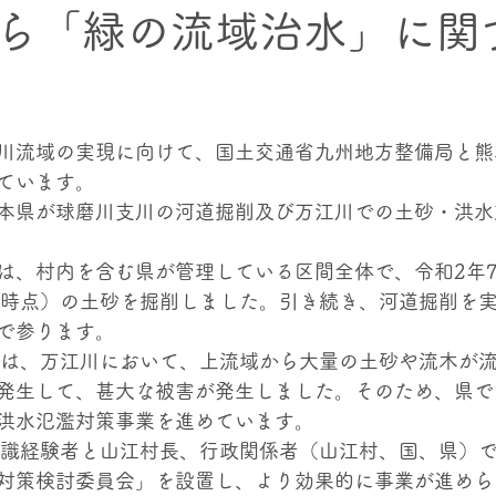
ら「緑の流域治水」に関
クト
村内の上下流交流プロジェクト
海幸・⼭幸交流プ
川流域の実現に向けて、国土交通省九州地方整備局と熊
記憶
ています。
本県が球磨川支川の河道掘削及び万江川での土砂・洪水
は、村内を含む県が管理している区間全体で、令和2年7
末時点）の土砂を掘削しました。引き続き、河道掘削を
で参ります。
では、万江川において、上流域から大量の土砂や流木が
発生して、甚大な被害が発生しました。そのため、県で
洪水氾濫対策事業を進めています。
学識経験者と山江村長、行政関係者（山江村、国、県）
対策検討委員会」を設置し、より効果的に事業が進めら