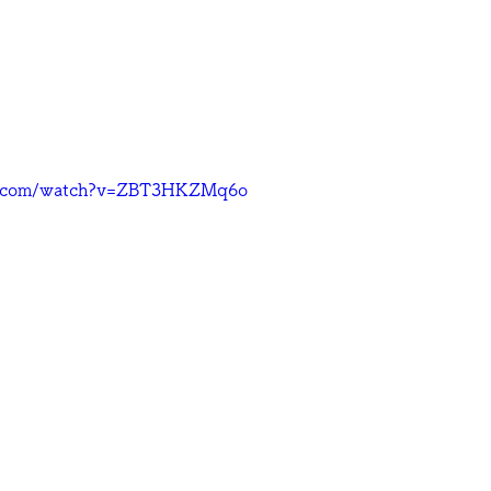
e.com/watch?v=ZBT3HKZMq6o