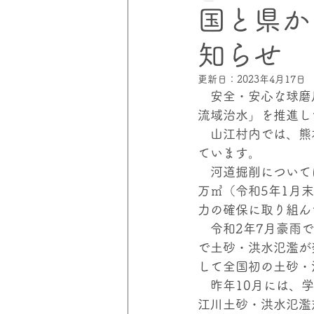
国と県か
知らせ
災害にあわない家づくりプロジェ
更新日：
2023年4月17日
　安全・安心な球磨
伸和コントロールズ
災害の
流域治水」を推進し
　山江村内では、熊
ています。
　河道掘削について
万㎥（令和5年1月
力の確保に取り組ん
　令和2年7月豪雨
で土砂・洪水氾濫が
して全国初の土砂・
　昨年10月には、
江川土砂・洪水氾濫