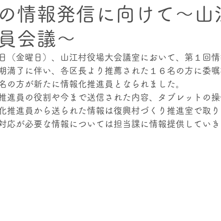
の情報発信に向けて～山
員会議～
クト
村内の上下流交流プロジェクト
海幸・⼭幸交流プ
日（金曜日）、山江村役場大会議室において、第１回情
期満了に伴い、各区長より推薦された１６名の方に委嘱
記憶
名の方が新たに情報化推進員となられました。
推進員の役割や今まで送信された内容、タブレットの操
化推進員から送られた情報は復興村づくり推進室で取り
対応が必要な情報については担当課に情報提供していき