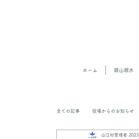
ホーム
鎮山親水
全ての記事
役場からのお知らせ
山江村管理者
202
山江の森（守）人材育成プロジェ