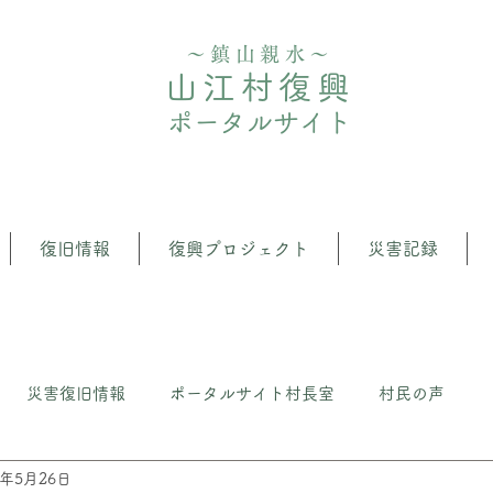
〜鎮山親水〜
山江村復興
ポータルサイト
復旧情報
復興プロジェクト
災害記録
災害復旧情報
ポータルサイト村長室
村民の声
3年5月26日
クト
⼭江の森・⽔管理推進プロジェクト
いざという時