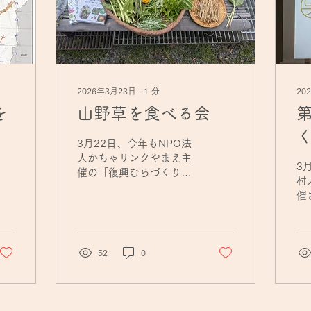
2026年3月23日
∙
1
分
20
を
山野草を食べる会
3月22日、今年もNPO法
R
人かちゃリンクやまえ主
3
催の「復興むらづくりカ
村
フェ・山野草を食べる
催
会」が開催されました。
動
会場は万江筌野の椎葉さ
報
ん宅。村内外から22名が
農
集まり、春の里山で山野
52
0
間
草に親しむひとときを過
短
ごしました。 当日は、椎
農
葉さん宅の周囲を散策
の
し、ワラビやよもぎ、山