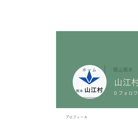
ホーム
鎮山親水
山江
0
フォロワ
プロフィール