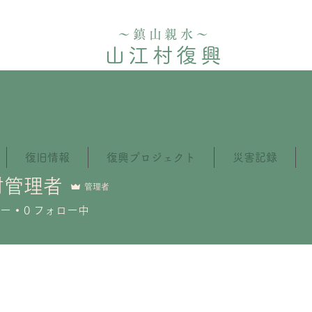
〜鎮山親水〜
山江村復興
ポータルサイト
復旧情報
復興プロジェクト
災害記録
村管理者
管理者
ー
0
フォロー中