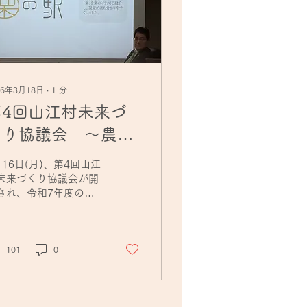
26年3月18日
∙
1
分
第4回山江村未来づ
くり協議会 ～農村
MO～
月16日(月)、第4回山江
未来づくり協議会が開
され、令和7年度の活
報告が行われました。
告では、「栗スマート
業」導入検証で作業時
が手作業の10分の1に
101
0
縮された成果や、村内
産物を活用した加工品
試作品評価、拠点施設