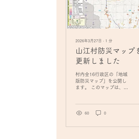
2026年3月27日
∙
1
分
山江村防災マップ
更新しました
村内全16行政区の「地域
版防災マップ」を公開し
ます。 このマップは、河
川の氾濫による浸水想定
区域や土砂災害警戒区域
などの公的なデータに加
え、住民の皆さまが実際
60
0
に地域を巡回して確認し
た「危険箇所」を反映し
た、より実情に即した内