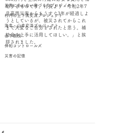
災害にあわない家づくりプロジェクト
助するものです。村長より「令和2年7
月豪雨災害からもうすぐ3年が経過しよ
村内の上下流交流プロジェクト
うとしているが、被災されてからこれ
海幸・⼭幸交流プロジェクト
まで大変なご苦労をされたと思う。補
助金を上手に活用してほしい。」と挨
山下教授
拶されました。
伸和コントロールズ
災害の記憶