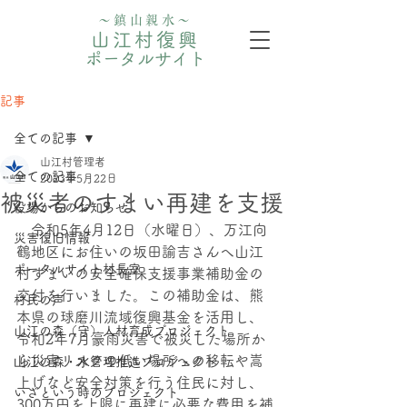
〜鎮山親水〜
山江村復興
ポータルサイト
記事
全ての記事
山江村管理者
全ての記事
2023年5月22日
被災者のすまい再建を支援
役場からのお知らせ
　令和5年4月12日（水曜日）、万江向
災害復旧情報
鶴地区にお住いの坂田諭吉さんへ山江
ポータルサイト村長室
村すまいの安全確保支援事業補助金の
交付を行いました。この補助金は、熊
村民の声
本県の球磨川流域復興基金を活用し、
山江の森（守）人材育成プロジェクト
令和2年7月豪雨災害で被災した場所か
ら災害リスクの低い場所への移転や嵩
⼭江の森・⽔管理推進プロジェクト
上げなど安全対策を行う住民に対し、
いざという時のプロジェクト
300万円を上限に再建に必要な費用を補