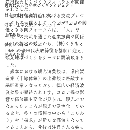
江村復興むらづくりフォーラムが開催
災害にあわない家づくりプロジェクト
されました。
村内の上下流交流プロジェクト
　山江村復興計画に掲げる交流プロジ
ェクトの一環として、今回が3回目の開
海幸・⼭幸交流プロジェクト
催となる同フォーラムは、「人」や
山下教授
「物」の交流を通じた産業振興や関係
人口の創出の観点から、(株)くまもと
伸和コントロールズ
DMCの磯田代表取締役を講師に迎え、
災害の記憶
観光地域づくりをテーマに講演頂きま
した。
　熊本における観光消費額は、県内製
造業（半導体等）の出荷額に匹敵する
基幹産業となっており、幅広い経済波
及効果が期待されます。コロナ禍の影
響で価値観も変化が見られ、観光地で
なかったところが観光で活性化してい
るなど、多くの情報の中から「こだわ
り」や「探求」が新たな価値となって
いることから、今後は注目される尖っ