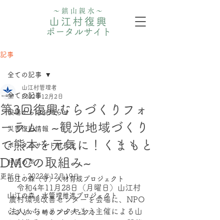
〜鎮山親水〜
山江村復興
ポータルサイト
記事
全ての記事
山江村管理者
全ての記事
2022年12月2日
第3回復興むらづくりフォ
役場からのお知らせ
ーラム ~観光地域づくり
災害復旧情報
で熊本を元気に！くまもと
ポータルサイト村長室
DMCの取組み~
村民の声
更新日：
2022年12月19日
山江の森（守）人材育成プロジェクト
　令和4年11月28日（月曜日）山江村
⼭江の森・⽔管理推進プロジェクト
農村環境改善センターを会場に、NPO
法人かちゃリンクやまえ主催による山
いざという時のプロジェクト