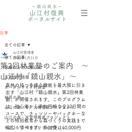
〜鎮山親水〜
山江村復興
ポータルサイト
記事
全ての記事
山江村管理者
全ての記事
2025年1月31日
第2回林業塾のご案内 ～
役場からのお知らせ
山江村「鎮山親水」～
災害復旧情報
森林の持つ多様な機能を最大限に引き
ポータルサイト村長室
出す「山江村『鎮山親水』第2回林業
村民の声
塾」が開催されます。このプログラム
は、初心者から参加可能な全12日間の
山江の森（守）人材育成プロジェクト
コースで、チェンソーやバックホーな
⼭江の森・⽔管理推進プロジェクト
どの特別教育から森づくりの実践まで
いざという時のプロジェクト
幅広く学べます。参加費は40,000円