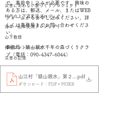
で、事前申し込みが必要です。興味の
災害にあわない家づくりプロジェクト
ある方は、郵送、メール、またはWEB
村内の上下流交流プロジェクト
フォームからお申し込みください。詳
しくは事務局までお問い合わせくださ
海幸・⼭幸交流プロジェクト
い。
山下教授
事務局：鎮山親水千年の森づくりクラ
伸和コントロールズ
ブ（電話：090-4347-6044）
災害の記憶
山江村「鎮山親水」第２回林業塾チラシE
.pdf
ダウンロード：PDF • 993KB