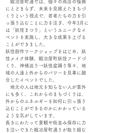
　鍛冶屋町通では、個々の商店の復興
にとどまらず、未来を見据えたまちづ
くりという視点で、若者たちの力を引
っ張り込むことに力を注ぎ、今年3月に
は「妖怪まつり」というユニークなイ
ベントを実施し、大きな成果を上げる
ことができました。
妖怪創作ワークショップをはじめ、妖
怪メイク体験、鍛冶屋町妖怪フードづ
くり、神様巡り→妖怪盆踊り等々、地
域の人達と外からのパワーを見事に融
合したイベントでした。
　地元の人は地元を知らない人が意外
にも多く、これからのまちづくりは、
外からのエネルギーを如何に引っ張り
込むことができるのかにかかっている
ような気がしています。
長きにわたって景観や街並み保存に力
を注いできた鍛冶屋町通りが取り組む