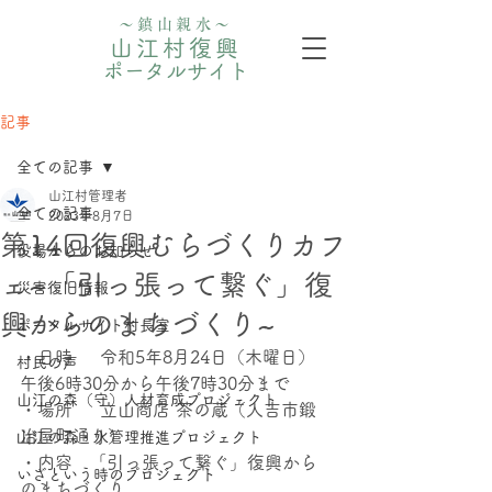
〜鎮山親水〜
山江村復興
ポータルサイト
記事
全ての記事
山江村管理者
全ての記事
2023年8月7日
第14回復興むらづくりカフ
役場からのお知らせ
ェ~「引っ張って繋ぐ」復
災害復旧情報
興からのまちづくり~
ポータルサイト村長室
・日時     令和5年8月24日（木曜日）
村民の声
午後6時30分から午後7時30分まで
山江の森（守）人材育成プロジェクト
・場所     立山商店 茶の蔵（人吉市鍛
冶屋町通り）
⼭江の森・⽔管理推進プロジェクト
・内容   「引っ張って繋ぐ」復興から
いざという時のプロジェクト
のまちづくり