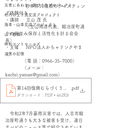
災害にあわない家づくりプロジェクト
              日本茶10種類のテイスティン
グ体験付き
村内の上下流交流プロジェクト
・講師     立山 茂 氏
海幸・⼭幸交流プロジェクト
              （立山商店代表、鍛冶屋町通
りの街並み保存と活性化を計る会会
山下教授
長）
伸和コントロールズ
・主催     NPO法人かちゃリンクやま
災害の記憶
え
            （電 話：0966-35-7000）
            （メール：
kachri.yamae@gmail.com）
第14回復興むらづくりカフェ（引っ張って繋ぐ復興
.pdf
ダウンロード：PDF • 462KB
　令和2年7月豪雨災害では、人吉市鍛
冶屋町通りも大きな被害を受け、連日
テレビのニュース等で紹介されていま