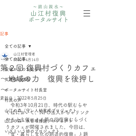
〜鎮山親水〜
山江村復興
ポータルサイト
記事
全ての記事
山江村管理者
全ての記事
2022年4月14日
第２回 復興村づくりカフェ
役場からのお知らせ
～地域の力 復興を後押し
災害復旧情報
～
ポータルサイト村長室
更新日：
2022年5月25日
村民の声
　令和3年10月21日、時代の駅むらや
山江の森（守）人材育成プロジェクト
くばにおいて、NPO法人かちゃリンク
やまえ主催による第２回復興むらづく
⼭江の森・⽔管理推進プロジェクト
りカフェが開催されました。今回は、
いざという時のプロジェクト
『食・暮らし文化の創造的復興』と題