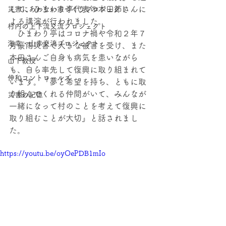
して、ひまわり亭代表の本田節さんに
災害にあわない家づくりプロジェクト
よる講演が行われました。
村内の上下流交流プロジェクト
　ひまわり亭はコロナ禍や令和２年７
海幸・⼭幸交流プロジェクト
月豪雨災害で大きな被害を受け、また
本田さんご自身も病気を患いながら
山下教授
も、自ら率先して復興に取り組まれて
伸和コントロールズ
います。『夢と希望を持ち、ともに取
り組んでくれる仲間がいて、みんなが
災害の記憶
一緒になって村のことを考えて復興に
取り組むことが大切』と話されまし
た。
https://youtu.be/oyOePDB1mIo