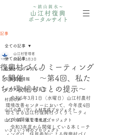
〜鎮山親水〜
山江村復興
ポータルサイト
記事
全ての記事
山江村管理者
全ての記事
2023年3月3日
復興村づくりミーティング
役場からのお知らせ
を開催 ～第4回、私た
災害復旧情報
ちが取組むことの提示～
ポータルサイト村長室
　令和5年3月1日（水曜日）山江村農村
村民の声
環境改善センターにおいて、今年度4回
山江の森（守）人材育成プロジェクト
目となる山江村復興村づくりミーティ
ングを開催しました。
⼭江の森・⽔管理推進プロジェクト
　令和3年度から開催している本ミーテ
いざという時のプロジェクト
ィングは、住民参加による復興村づく