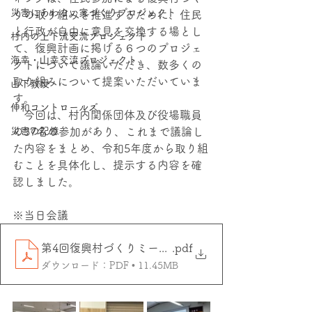
災害にあわない家づくりプロジェクト
りの取り組みを推進するために、住民
と行政が自由に意見を交換する場とし
村内の上下流交流プロジェクト
て、復興計画に掲げる６つのプロジェ
海幸・⼭幸交流プロジェクト
クトについて議論いただき、数多くの
取り組みについて提案いただいていま
山下教授
す。
伸和コントロールズ
　今回は、村内関係団体及び役場職員
災害の記憶
の37名の参加があり、これまで議論し
た内容をまとめ、令和5年度から取り組
むことを具体化し、提示する内容を確
認しました。
※当日会議
第4回復興村づくりミーティング資料
.pdf
ダウンロード：PDF • 11.45MB