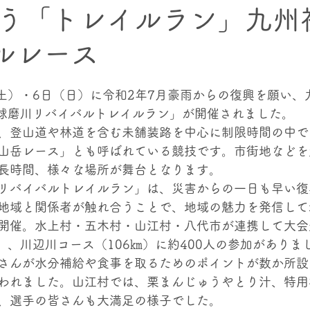
う「トレイルラン」九州
イルレース
クト
村内の上下流交流プロジェクト
海幸・⼭幸交流プ
（土）・6日（日）に令和2年7月豪雨からの復興を願い、
記憶
「球磨川リバイバルトレイルラン」が開催されました。
、登山道や林道を含む未舗装路を中心に制限時間の中で
山岳レース」とも呼ばれている競技です。市街地などを
長時間、様々な場所が舞台となります。
リバイバルトレイルラン」は、災害からの一日も早い復
地域と関係者が触れ合うことで、地域の魅力を発信して
開催。水上村・五木村・山江村・八代市が連携して大会
）、川辺川コース（106㎞）に約400人の参加がありま
さんが水分補給や食事を取るためのポイントが数か所設
われました。山江村では、栗まんじゅうやとり汁、特用
、選手の皆さんも大満足の様子でした。