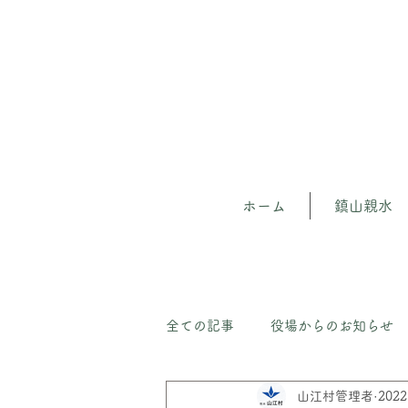
ホーム
鎮山親水
全ての記事
役場からのお知らせ
山江村管理者
202
山江の森（守）人材育成プロジェ