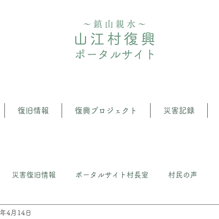
〜鎮山親水〜
山江村復興
ポータルサイト
復旧情報
復興プロジェクト
災害記録
災害復旧情報
ポータルサイト村長室
村民の声
2年4月14日
クト
⼭江の森・⽔管理推進プロジェクト
いざという時