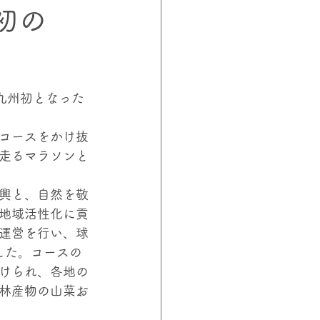
初の
ロジェクト
山下教授
九州初となった
コースをかけ抜
走るマラソンと
興と、自然を敬
地域活性化に貢
運営を行い、球
した。コースの
けられ、各地の
林産物の山菜お