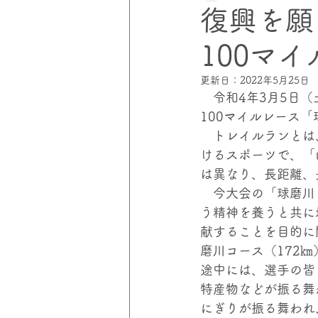
復興を願
100マ
災害にあわない家づくりプロジェ
更新日：
2022年5月25日
　令和4年3月5日
伸和コントロールズ
災害の
100マイルレース
　トレイルランとは
けるスポーツで、「
は異なり、長距離、
　今大会の「球磨川
う精神を養うと共に
献することを目的に
磨川コース（172㎞
途中には、選手の皆
特産物などが振る舞
にぎりが振る舞われ