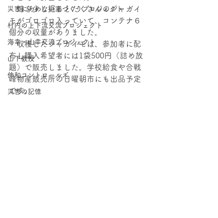
　畑を少し掘るとたくさんのジャガイ
災害にあわない家づくりプロジェクト
モがゴロゴロ入っていて、コンテナ６
村内の上下流交流プロジェクト
個分の収量がありました。
海幸・⼭幸交流プロジェクト
　収穫したジャガイモは、参加者に配
布し購入希望者には1袋500円（詰め放
山下教授
題）で販売しました。学校給食や合戦
伸和コントロールズ
峰物産販売所の日曜朝市にも出品予定
です。
災害の記憶