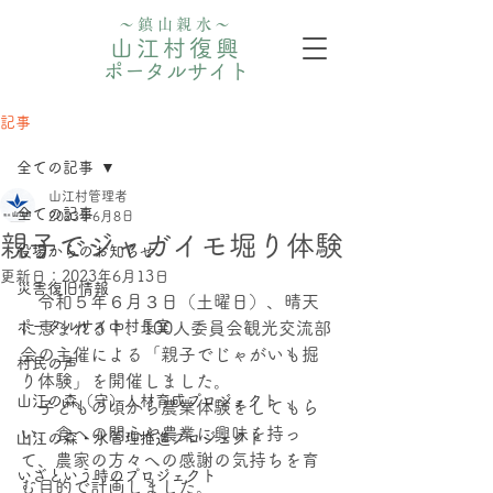
〜鎮山親水〜
山江村復興
ポータルサイト
記事
全ての記事
山江村管理者
全ての記事
2023年6月8日
親子でジャガイモ堀り体験
役場からのお知らせ
更新日：
2023年6月13日
災害復旧情報
　令和５年６月３日（土曜日）、晴天
ポータルサイト村長室
に恵まれる中、100人委員会観光交流部
会の主催による「親子でじゃがいも掘
村民の声
り体験」を開催しました。
山江の森（守）人材育成プロジェクト
　子どもの頃から農業体験をしてもら
い、食への関心や農業に興味を持っ
⼭江の森・⽔管理推進プロジェクト
て、農家の方々への感謝の気持ちを育
いざという時のプロジェクト
む目的で計画しました。