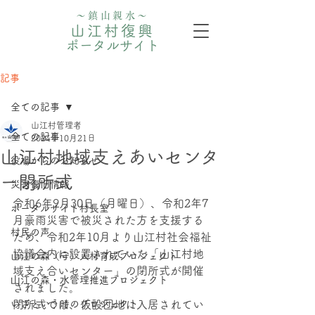
〜鎮山親水〜
山江村復興
ポータルサイト
記事
全ての記事
山江村管理者
全ての記事
2024年10月21日
山江村地域支えあいセンタ
役場からのお知らせ
ー閉所式
災害復旧情報
令和6年9月30日（月曜日）、令和2年7
ポータルサイト村長室
月豪雨災害で被災された方を支援する
村民の声
ため、令和2年10月より山江村社会福祉
協議会内に設置されていた「山江村地
山江の森（守）人材育成プロジェクト
域支え合いセンター」の閉所式が開催
⼭江の森・⽔管理推進プロジェクト
されました。
いざという時のプロジェクト
閉所式では、仮設団地に入居されてい