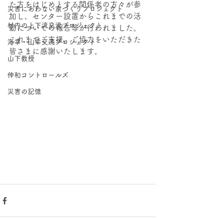
た方をはじめとする関係者の方々が参
災害にあわない家づくりプロジェクト
加し、センター設置からこれまでの活
村内の上下流交流プロジェクト
動についての報告等が行われました。
これまでご支援、ご協力をいただきた
海幸・⼭幸交流プロジェクト
皆さまに感謝いたします。
山下教授
伸和コントロールズ
災害の記憶