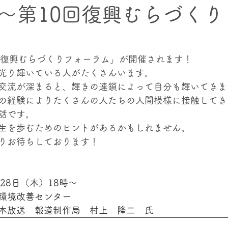
～第10回復興むらづくり
クト
村内の上下流交流プロジェクト
海幸・⼭幸交流プ
回復興むらづくりフォーラム」が開催されます！
光り輝いている人がたくさんいます。
記憶
交流が深まると、輝きの連鎖によって自分も輝いてきま
の経験によりたくさんの人たちの人間模様に接触してき
話です。
生を歩むためのヒントがあるかもしれません。
りお待ちしております！
28日（木）18時〜
環境改善センター
本放送　報道制作局　村上　隆二　氏