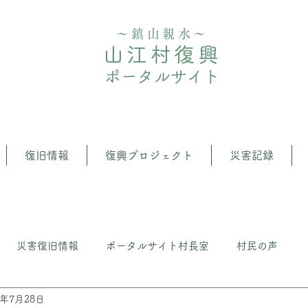
〜鎮山親水〜
山江村復興
ポータルサイト
復旧情報
復興プロジェクト
災害記録
災害復旧情報
ポータルサイト村長室
村民の声
5年7月28日
クト
⼭江の森・⽔管理推進プロジェクト
いざという時