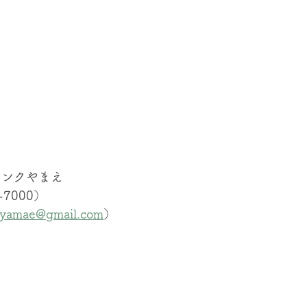
リンクやまえ
5-7000）
yamae@gmail.com
）