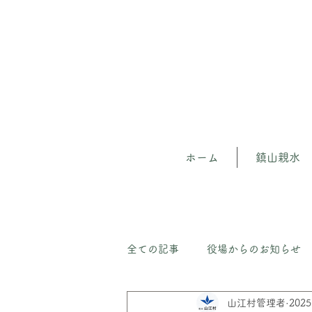
ホーム
鎮山親水
全ての記事
役場からのお知らせ
山江村管理者
202
山江の森（守）人材育成プロジェ