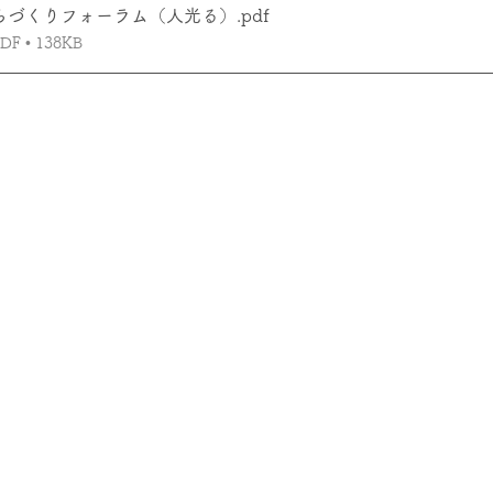
むらづくりフォーラム（人光る）
.pdf
 • 138KB