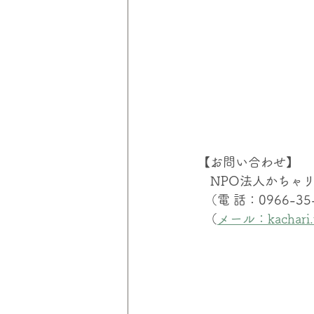
【お問い合わせ】
　NPO法人かちゃ
  （電 話：0966-3
  （
メール：kachari.