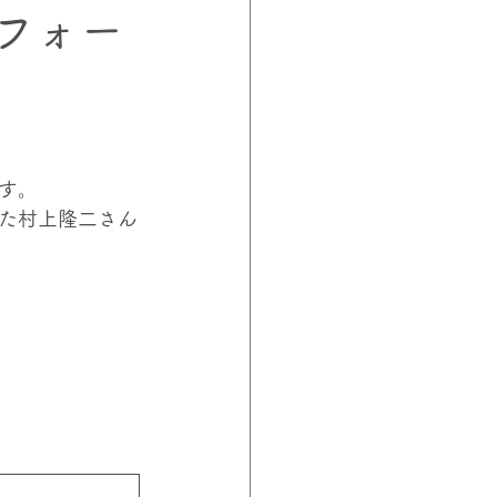
フォー
ロジェクト
山下教授
す。
た村上隆二さん