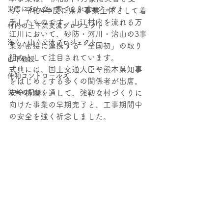
災害にあわない家づくりプロジェクト
け、令和4年度に県が事業主体として着
手したものです。山江村内を流れる万
村内の上下流交流プロジェクト
江川において、砂防・河川・治山の3事
海幸・⼭幸交流プロジェクト
業が密接に連携する「全国初」の取り
組みとして注目されています。
山下教授
式典には、国土交通大臣や熊本県知事
伸和コントロールズ
をはじめとする多くの関係者が出席。
災害の記憶
安全祈願を通して、強靭な村づくりに
向けた事業の早期完了と、工事期間中
の安全を強く祈念しました。