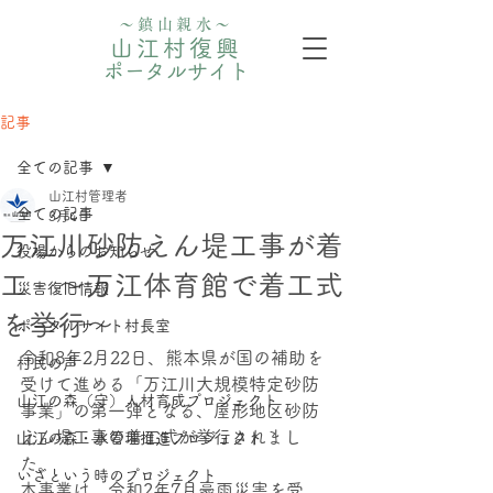
〜鎮山親水〜
山江村復興
ポータルサイト
記事
全ての記事
山江村管理者
全ての記事
3月4日
万江川砂防えん堤工事が着
役場からのお知らせ
工 ～万江体育館で着工式
災害復旧情報
を挙行～
ポータルサイト村長室
令和8年2月22日、熊本県が国の補助を
村民の声
受けて進める「万江川大規模特定砂防
山江の森（守）人材育成プロジェクト
事業」の第一弾となる、屋形地区砂防
えん堤工事の着工式が挙行されまし
⼭江の森・⽔管理推進プロジェクト
た。
いざという時のプロジェクト
本事業は、令和2年7月豪雨災害を受