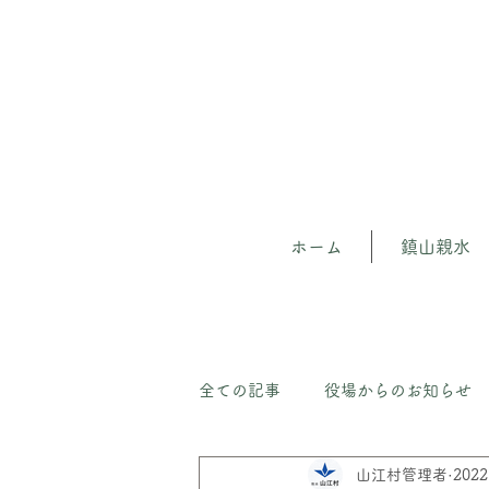
ホーム
鎮山親水
全ての記事
役場からのお知らせ
山江村管理者
202
山江の森（守）人材育成プロジェ