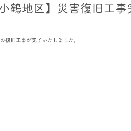
小鶴地区】災害復旧工事
クト
村内の上下流交流プロジェクト
海幸・⼭幸交流プ
害の復旧工事が完了いたしました。
記憶