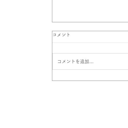
コメント
コメントを追加…
淡島地区の復旧工事が完了。
令和参道橋で渡り初めを実施