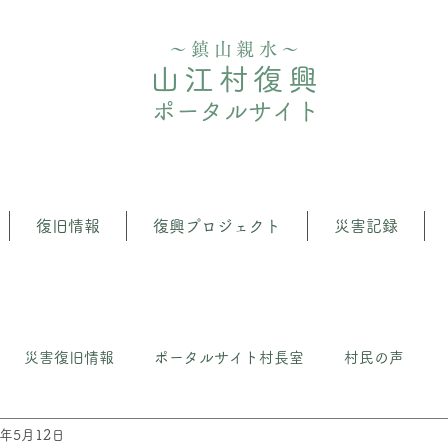
〜鎮山親水〜
山江村復興
ポータルサイト
復旧情報
復興プロジェクト
災害記録
災害復旧情報
ポータルサイト村長室
村民の声
2年5月12日
クト
⼭江の森・⽔管理推進プロジェクト
いざという時